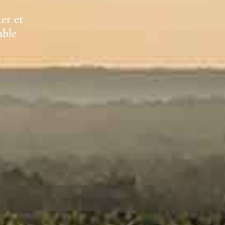
ter et
able