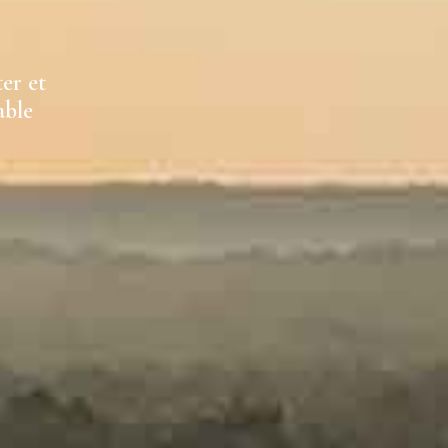
ter et
able